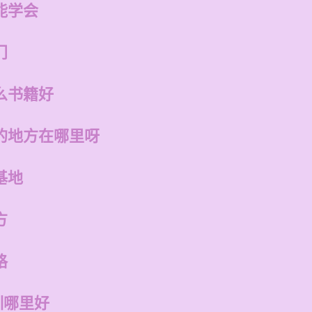
能学会
门
么书籍好
的地方在哪里呀
基地
方
格
训哪里好